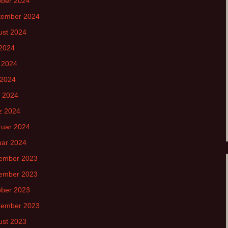
ober 2024
tember 2024
ust 2024
 2024
 2024
 2024
l 2024
z 2024
ruar 2024
uar 2024
ember 2023
ember 2023
ober 2023
tember 2023
ust 2023