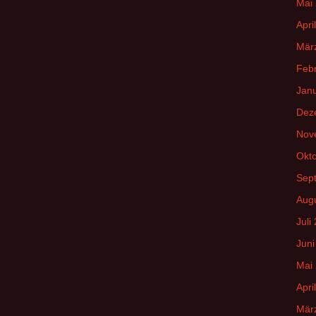
Mai
Apri
Mär
Feb
Jan
Dez
Nov
Okt
Sep
Aug
Juli
Juni
Mai
Apri
Mär