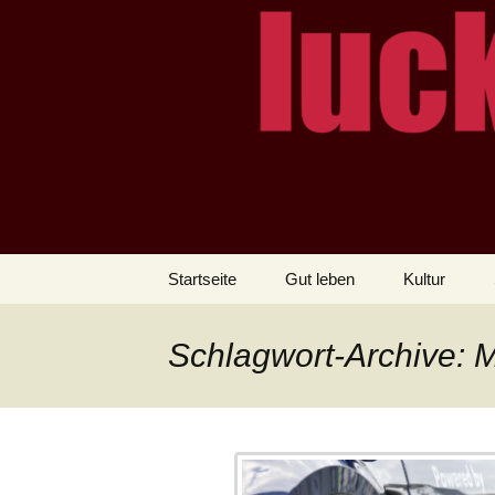
– das Magazin
LUCKX
Zum
Startseite
Gut leben
Kultur
Inhalt
springen
Schlagwort-Archive: