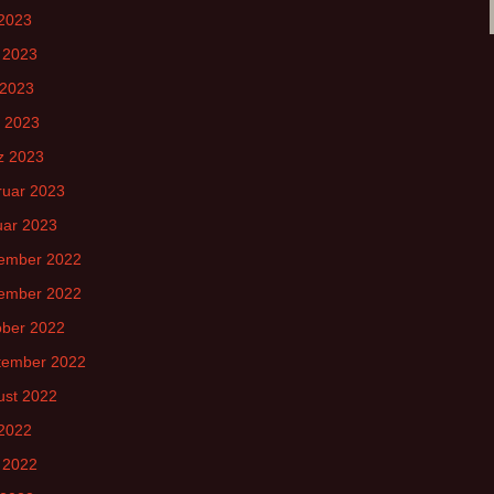
 2023
 2023
 2023
l 2023
z 2023
ruar 2023
uar 2023
ember 2022
ember 2022
ober 2022
tember 2022
ust 2022
 2022
 2022