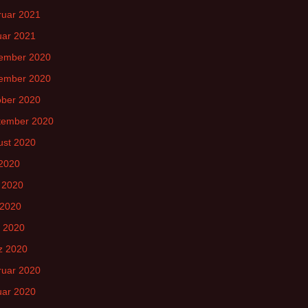
ruar 2021
uar 2021
ember 2020
ember 2020
ober 2020
tember 2020
ust 2020
 2020
 2020
 2020
l 2020
z 2020
ruar 2020
uar 2020