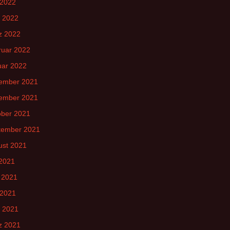
 2022
l 2022
z 2022
ruar 2022
uar 2022
ember 2021
ember 2021
ober 2021
tember 2021
ust 2021
 2021
 2021
 2021
l 2021
z 2021