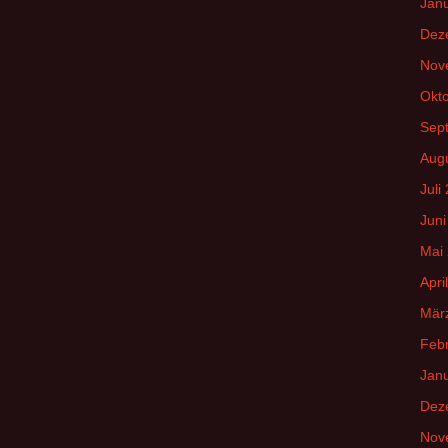
Jan
Dez
Nov
Okt
Sep
Aug
Juli
Juni
Mai
Apri
Mär
Feb
Jan
Dez
Nov