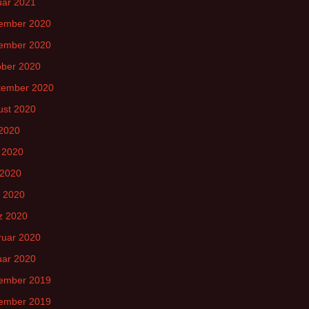
uar 2021
ember 2020
ember 2020
ober 2020
tember 2020
ust 2020
 2020
 2020
 2020
l 2020
z 2020
ruar 2020
uar 2020
ember 2019
ember 2019