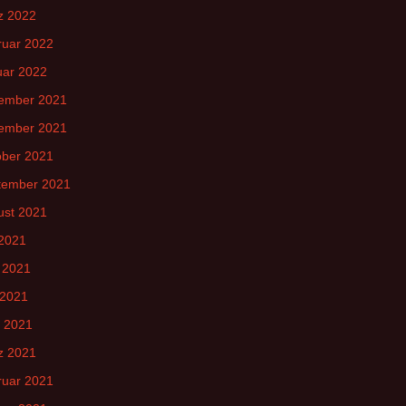
z 2022
ruar 2022
uar 2022
ember 2021
ember 2021
ober 2021
tember 2021
ust 2021
 2021
 2021
 2021
l 2021
z 2021
ruar 2021