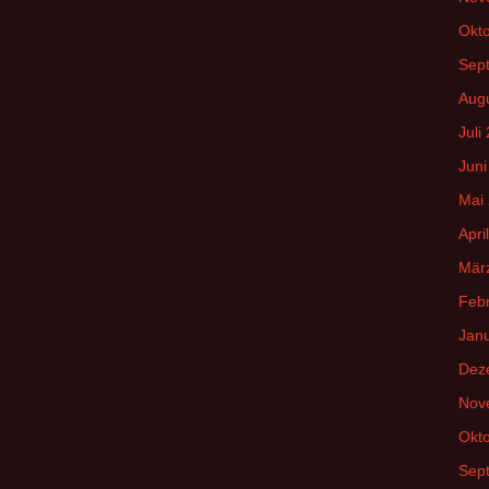
Okt
Sep
Aug
Juli
Juni
Mai
Apri
Mär
Feb
Jan
Dez
Nov
Okt
Sep