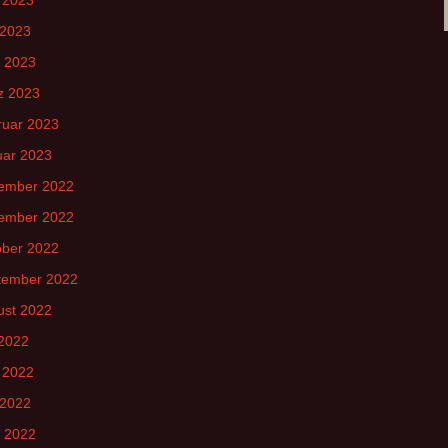
 2023
l 2023
z 2023
ruar 2023
uar 2023
ember 2022
ember 2022
ober 2022
tember 2022
ust 2022
 2022
 2022
 2022
l 2022