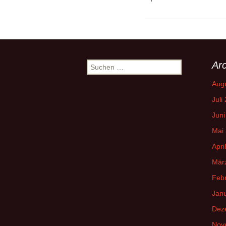
Arc
Suchen
nach:
Aug
Juli
Juni
Mai
Apri
Mär
Feb
Jan
Dez
Nov