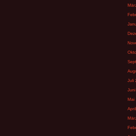
Mär
Feb
Jan
Dez
Nov
Okt
Sep
Aug
Juli
Juni
Mai
Apri
Mär
Feb