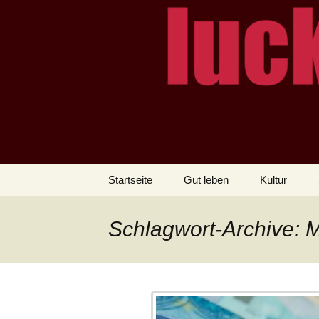
– das Magazin
LUCKX
Zum
Startseite
Gut leben
Kultur
Inhalt
springen
Schlagwort-Archive: