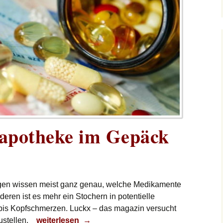
eapotheke im Gepäck
gen wissen meist ganz genau, welche Medikamente
eren ist es mehr ein Stochern in potentielle
 bis Kopfschmerzen. Luckx – das magazin versucht
Nur mit Reiseapotheke im Gepäck
stellen.
weiterlesen
→