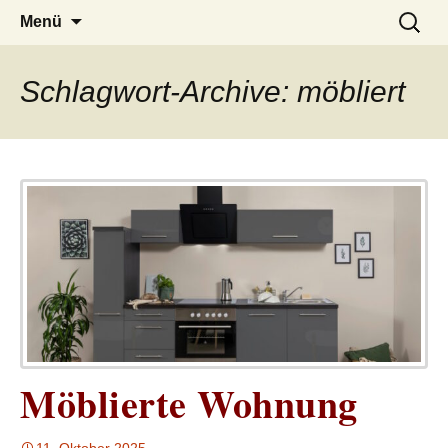
– das Magazin
LUCKX
Zum
Suchen
Menü
Inhalt
nach:
springen
Schlagwort-Archive: möbliert
Möblierte Wohnung