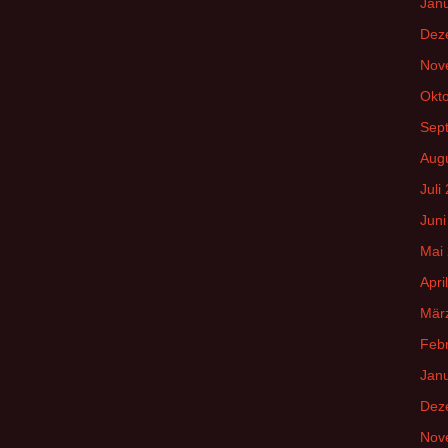
Jan
Dez
Nov
Okt
Sep
Aug
Juli
Juni
Mai
Apri
Mär
Feb
Jan
Dez
Nov