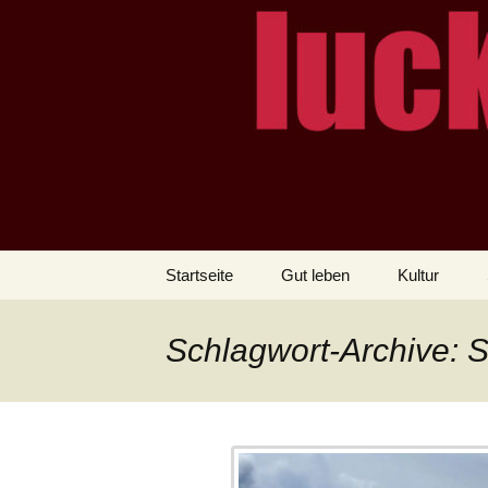
– das Magazin
LUCKX
Zum
Startseite
Gut leben
Kultur
Inhalt
springen
Schlagwort-Archive: 