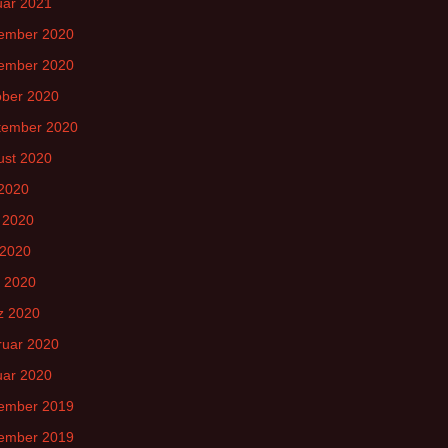
uar 2021
ember 2020
ember 2020
ober 2020
tember 2020
ust 2020
 2020
 2020
 2020
l 2020
z 2020
ruar 2020
uar 2020
ember 2019
ember 2019