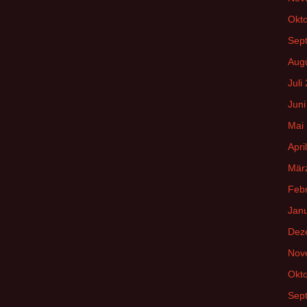
Okt
Sep
Aug
Juli
Juni
Mai
Apri
Mär
Feb
Jan
Dez
Nov
Okt
Sep