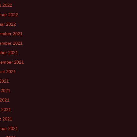
z 2022
ruar 2022
uar 2022
ember 2021
ember 2021
ober 2021
tember 2021
ust 2021
 2021
 2021
 2021
l 2021
z 2021
ruar 2021