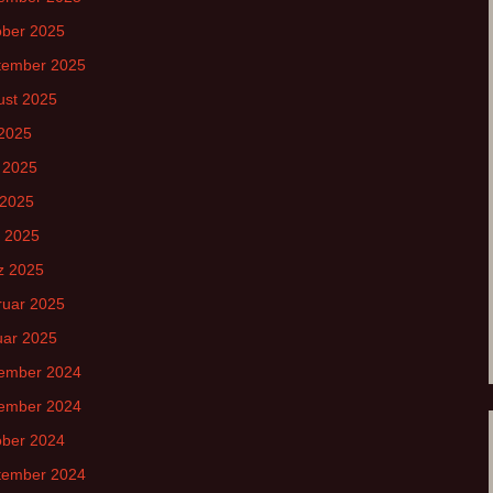
ober 2025
tember 2025
ust 2025
 2025
 2025
 2025
l 2025
z 2025
ruar 2025
uar 2025
ember 2024
ember 2024
ober 2024
tember 2024