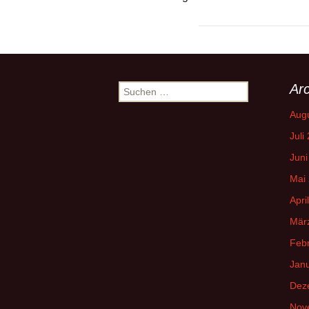
Arc
Suchen
nach:
Aug
Juli
Juni
Mai
Apri
Mär
Feb
Jan
Dez
Nov