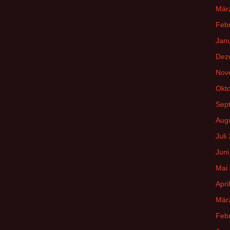
Mär
Feb
Jan
Dez
Nov
Okt
Sep
Aug
Juli
Juni
Mai
Apri
Mär
Feb