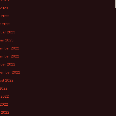
 2023
l 2023
z 2023
ruar 2023
uar 2023
ember 2022
ember 2022
ober 2022
tember 2022
ust 2022
 2022
 2022
 2022
l 2022