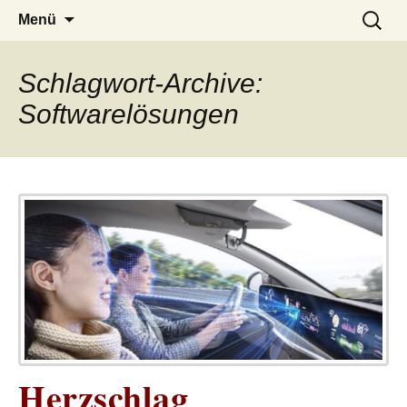
– das Magazin
LUCKX
Zum
Suchen
Menü
Inhalt
nach:
springen
Schlagwort-Archive:
Softwarelösungen
Herzschlag