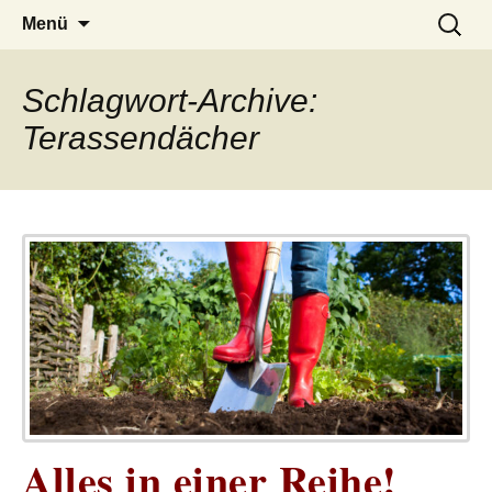
– das Magazin
LUCKX
Zum
Suchen
Menü
Inhalt
nach:
springen
Schlagwort-Archive:
Terassendächer
Alles in einer Reihe!