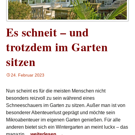
Es schneit – und
trotzdem im Garten
sitzen
24. Februar 2023
Nun scheint es für die meisten Menschen nicht
besonders reizvoll zu sein während eines
Schneeschauers im Garten zu sitzen. Außer man ist von
besonderer Abenteuerlust geprägt und möchte sein
Mikroabenteuer im eigenen Garten genießen. Für alle
anderen bietet sich ein Wintergarten an meint luckx – das
Es schneit – und trotzdem im Garten sitzen
magazin.
weiterlesen
→