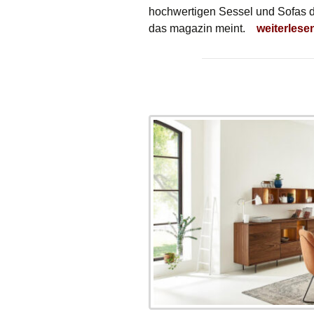
hochwertigen Sessel und Sofas da
Jetzt wird 
das magazin meint.
weiterlese