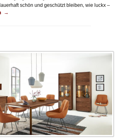
uerhaft schön und geschützt bleiben, wie luckx –
es Zeit
n
→