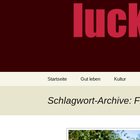
– das Magazin
LUCKX
Zum
Startseite
Gut leben
Kultur
Inhalt
springen
Schlagwort-Archive: F