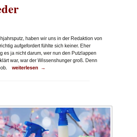
eder
hjahrsputz, haben wir uns in der Redaktion von
chtig aufgefordert fühlte sich keiner. Eher
g es ja nicht darum, wer nun den Putzlappen
lärt war, war der Wissenshunger groß. Denn
Alle Jahre wieder
Job.
weiterlesen
→