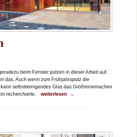
n
eradezu beim Fenster putzen in dieser Arbeit auf.
wir das. Auch wenn zum Frühjahrsputz die
o kann selbstreinigendes Glas das Großreinemachen
Fenster putzen
in recherchierte.
weiterlesen
→