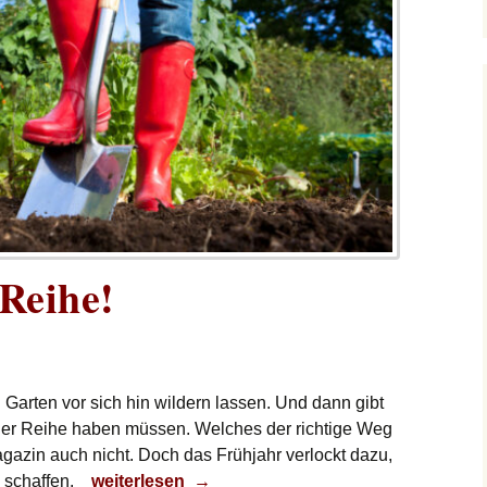
 Reihe!
n Garten vor sich hin wildern lassen. Und dann gibt
 einer Reihe haben müssen. Welches der richtige Weg
agazin auch nicht. Doch das Frühjahr verlockt dazu,
Alles in einer Reihe!
 schaffen.
weiterlesen
→