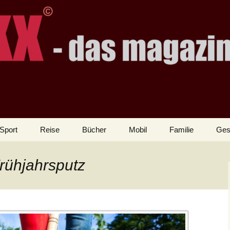
Sport
Reise
Bücher
Mobil
Familie
Ges
rühjahrsputz