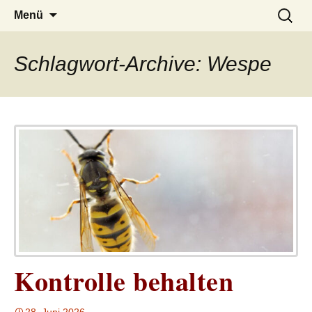
– das Magazin
LUCKX
Zum
Suchen
Menü
Inhalt
nach:
springen
Schlagwort-Archive: Wespe
Kontrolle behalten