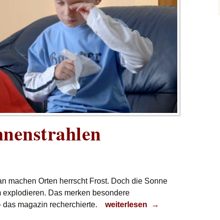
nnenstrahlen
 an machen Orten herrscht Frost. Doch die Sonne
um explodieren. Das merken besondere
Die ersten Sonnenstrahlen
 – das magazin recherchierte.
weiterlesen
→