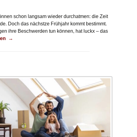
können schon langsam wieder durchatmen: die Zeit
nde. Doch das nächstze Frühjahr kommt bestimmt.
egen ihre Beschwerden tun können, hat luckx – das
larm
sen
→