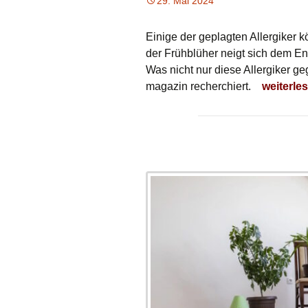
29. Mai 2024
Einige der geplagten Allergiker 
der Frühblüher neigt sich dem E
Was nicht nur diese Allergiker g
Pollen-A
magazin recherchiert.
weiterle