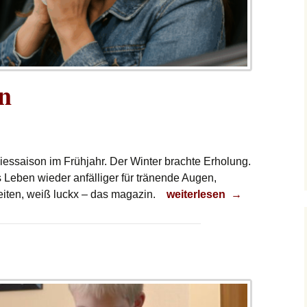
ln
Niessaison im Frühjahr. Der Winter brachte Erholung.
 Leben wieder anfälliger für tränende Augen,
Filter wechseln
iten, weiß luckx – das magazin.
weiterlesen
→