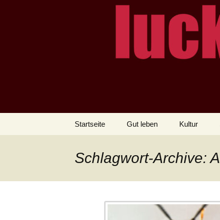
– das Magazin
LUCKX
Zum
Startseite
Gut leben
Kultur
Inhalt
springen
Schlagwort-Archive: Al