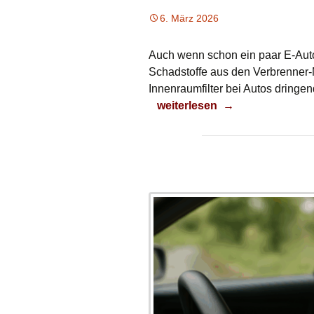
6. März 2026
Auch wenn schon ein paar E-Auto
Schadstoffe aus den Verbrenner-
Innenraumfilter bei Autos dringe
Jetzt wechseln!
weiterlesen
→