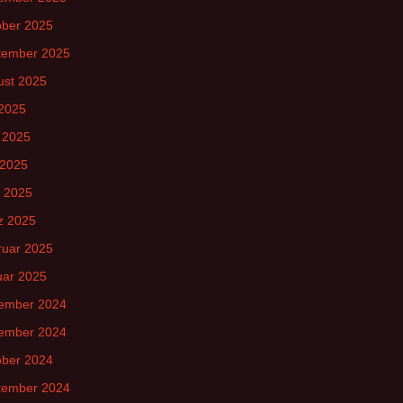
ober 2025
tember 2025
ust 2025
 2025
 2025
 2025
l 2025
z 2025
ruar 2025
uar 2025
ember 2024
ember 2024
ober 2024
tember 2024