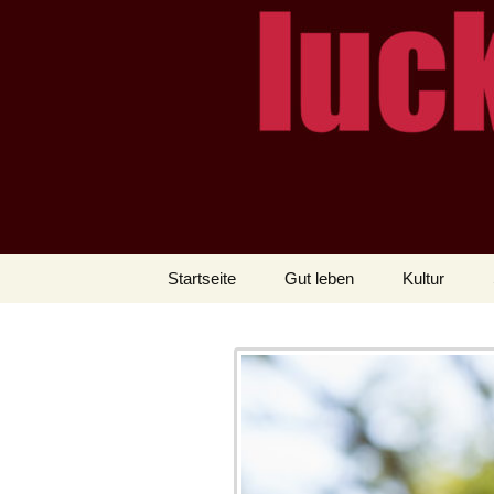
– das Magazin
LUCKX
Zum
Startseite
Gut leben
Kultur
Inhalt
springen