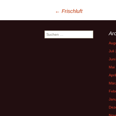
Beitrags-
←
Frischluft
Navigation
Arc
Suchen
nach:
Aug
Juli
Juni
Mai
Apri
Mär
Feb
Jan
Dez
Nov