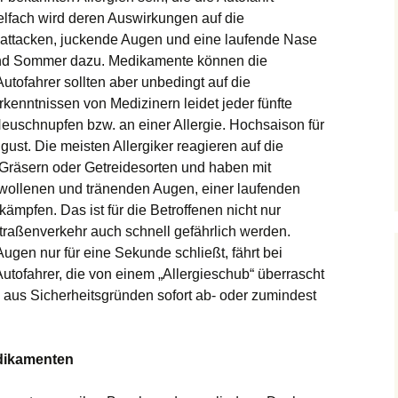
elfach wird deren Auswirkungen auf die
esattacken, juckende Augen und eine laufende Nase
 und Sommer dazu. Medikamente können die
utofahrer sollten aber unbedingt auf die
enntnissen von Medizinern leidet jeder fünfte
uschnupfen bzw. an einer Allergie. Hochsaison für
ugust. Die meisten Allergiker reagieren auf die
Gräsern oder Getreidesorten und haben mit
ollenen und tränenden Augen, einer laufenden
ämpfen. Das ist für die Betroffenen nicht nur
aßenverkehr auch schnell gefährlich werden.
gen nur für eine Sekunde schließt, fährt bei
Autofahrer, die von einem „Allergieschub“ überrascht
b aus Sicherheitsgründen sofort ab- oder zumindest
dikamenten