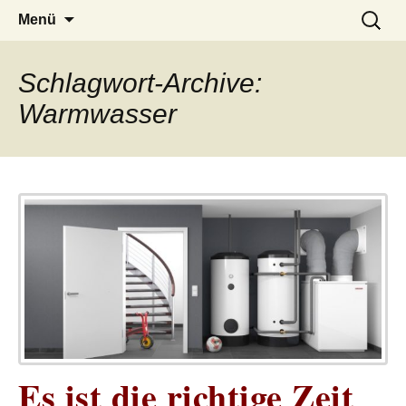
– das Magazin
LUCKX
Zum
Suchen
Menü
Inhalt
nach:
springen
Schlagwort-Archive:
Warmwasser
Es ist die richtige Zeit