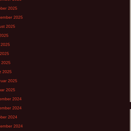
ober 2025
tember 2025
ust 2025
 2025
 2025
 2025
l 2025
z 2025
ruar 2025
uar 2025
ember 2024
ember 2024
ober 2024
tember 2024