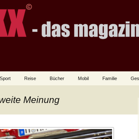
Sport
Reise
Bücher
Mobil
Familie
Ges
zweite Meinung