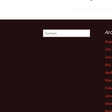
Arc
Suchen
nach:
Aug
Juli
Juni
Mai
Apri
Mär
Feb
Jan
Dez
Nov