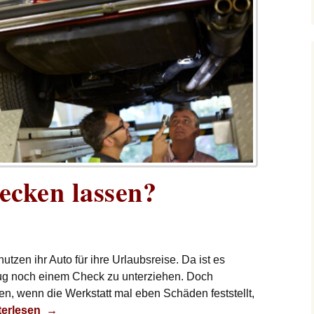
ecken lassen?
zen ihr Auto für ihre Urlaubsreise. Da ist es
eug noch einem Check zu unterziehen. Doch
en, wenn die Werkstatt mal eben Schäden feststellt,
o schon checken lassen?
terlesen
→