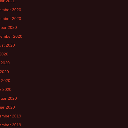
uar 2021
ember 2020
ember 2020
ober 2020
tember 2020
ust 2020
 2020
 2020
 2020
l 2020
z 2020
ruar 2020
uar 2020
ember 2019
ember 2019