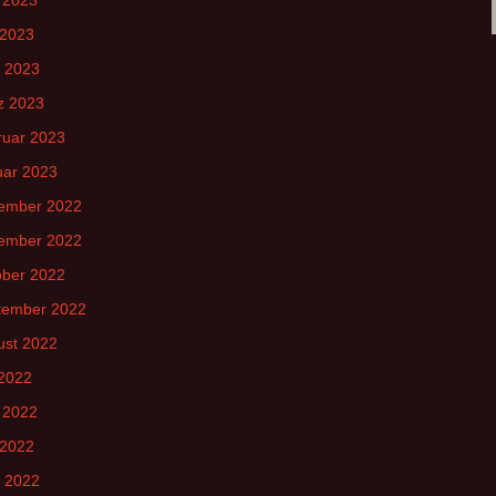
 2023
l 2023
z 2023
ruar 2023
uar 2023
ember 2022
ember 2022
ober 2022
tember 2022
ust 2022
 2022
 2022
 2022
l 2022