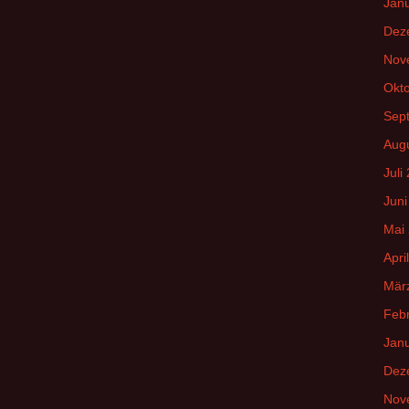
Jan
Dez
Nov
Okt
Sep
Aug
Juli
Juni
Mai
Apri
Mär
Feb
Jan
Dez
Nov