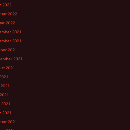
z 2022
ruar 2022
uar 2022
ember 2021
ember 2021
ober 2021
tember 2021
ust 2021
 2021
 2021
 2021
l 2021
z 2021
ruar 2021