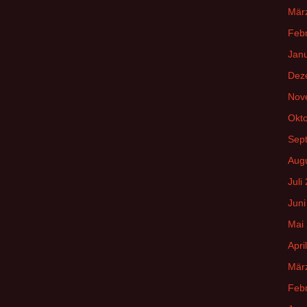
Mär
Feb
Jan
Dez
Nov
Okt
Sep
Aug
Juli
Juni
Mai
Apri
Mär
Feb