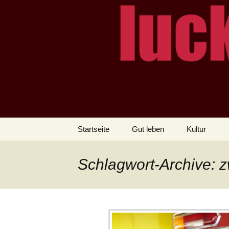
– das Magazin
LUCKX
Zum
Startseite
Gut leben
Kultur
Inhalt
springen
Schlagwort-Archive: 