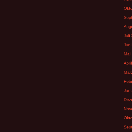
Okt
Sep
Aug
Juli
Juni
Mai
Apri
Mär
Feb
Jan
Dez
Nov
Okt
Sep