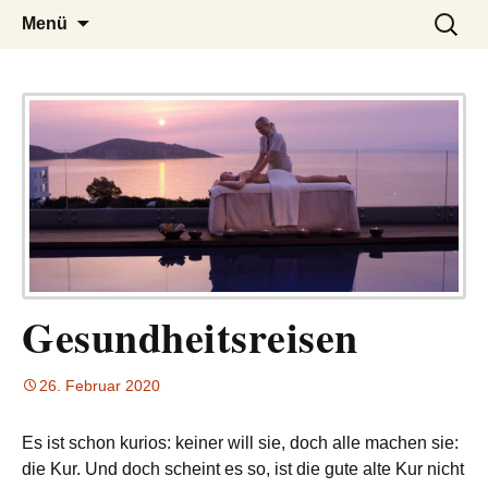
– das Magazin
LUCKX
Zum
Suchen
Menü
Inhalt
nach:
springen
Gesundheitsreisen
26. Februar 2020
Es ist schon kurios: keiner will sie, doch alle machen sie:
die Kur
.
Und
doch
scheint es
so
, ist die gute alte Kur nicht