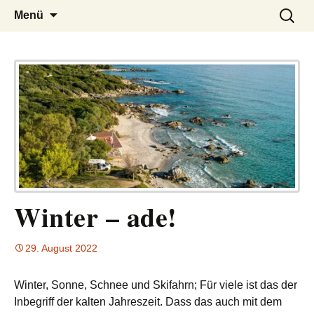
– das Magazin
LUCKX
Zum
Suchen
Menü
Inhalt
nach:
springen
Winter – ade!
29. August 2022
Winter, Sonne, Schnee und Skifahrn; Für viele ist das der
Inbegriff der kalten Jahreszeit. Dass das auch mit dem