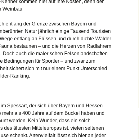
n-Kenner kommen hier auf ihre Kosten, denn der
en Weinbau.
sich entlang der Grenze zwischen Bayern und
nberührten Natur jährlich einige Tausend Touristen
n Wege entlang an Flüssen und durch dichte Wälder
d Fauna bestaunen – und die Herzen von Radfahrern
 Doch auch die malerischen Felsenlandschaften
ge Bedingungen für Sportler – und zwar zum
nheit sichert sich mit nur einem Punkt Unterschied
lder-Ranking.
to im Spessart, der sich über Bayern und Hessen
ie mehr als 400 Jahre auf dem Buckel haben und
aunt werden. Kein Wunder, dass ein solch
des ältesten Mitteleuropas ist, vielen seltenen
se schenkt. Artenvielfalt lässt sich hier an jeder