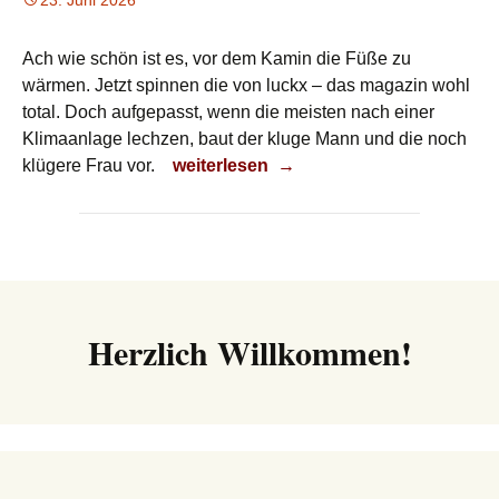
23. Juni 2026
Ach wie schön ist es, vor dem Kamin die Füße zu
wärmen. Jetzt spinnen die von luckx – das magazin wohl
total. Doch aufgepasst, wenn die meisten nach einer
Klimaanlage lechzen, baut der kluge Mann und die noch
Heiß, Baby, heiß!
klügere Frau vor.
weiterlesen
→
Herzlich Willkommen!