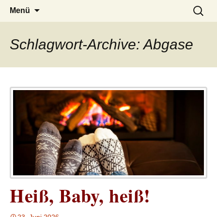
– das Magazin
LUCKX
Zum
Suchen
Menü
Inhalt
nach:
springen
Schlagwort-Archive: Abgase
Heiß, Baby, heiß!