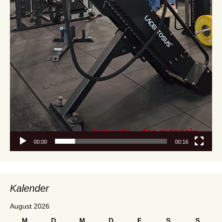
00:00
00:16
Kalender
August 2026
M
D
M
D
F
S
S