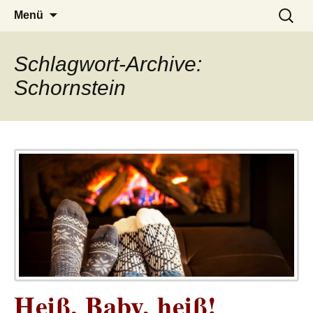
– das Magazin
LUCKX
Zum
Suchen
Menü
Inhalt
nach:
springen
Schlagwort-Archive:
Schornstein
Heiß, Baby, heiß!