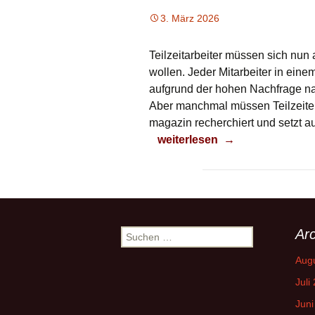
3. März 2026
Teilzeitarbeiter müssen sich nun
wollen. Jeder Mitarbeiter in eine
aufgrund der hohen Nachfrage na
Aber manchmal müssen Teilzeiter
magazin recherchiert und setzt 
Böse Teilzeiter
weiterlesen
→
Arc
Suchen
nach:
Aug
Juli
Juni