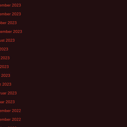
ember 2023
ember 2023
ober 2023
tember 2023
ust 2023
 2023
 2023
 2023
l 2023
z 2023
ruar 2023
uar 2023
ember 2022
ember 2022