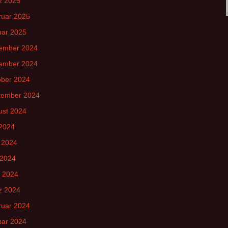
z 2025
ruar 2025
uar 2025
ember 2024
ember 2024
ober 2024
tember 2024
ust 2024
 2024
 2024
 2024
l 2024
z 2024
ruar 2024
uar 2024