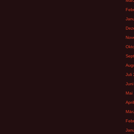
Mär
Feb
Jan
Dez
Nov
Okt
Sep
Aug
Juli
Juni
Mai
Apri
Mär
Feb
Jan