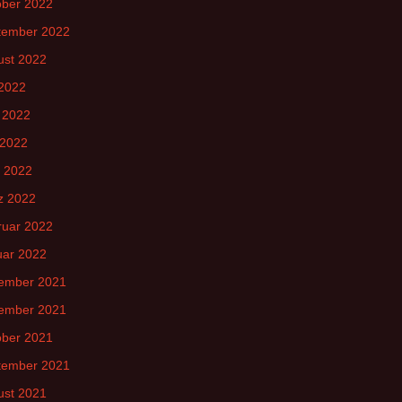
ober 2022
tember 2022
ust 2022
 2022
 2022
 2022
l 2022
z 2022
ruar 2022
uar 2022
ember 2021
ember 2021
ober 2021
tember 2021
ust 2021