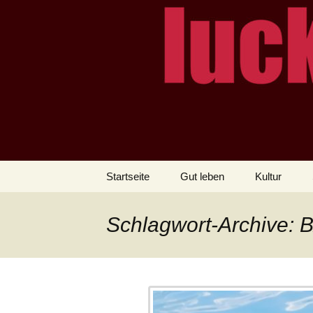
– das Magazin
LUCKX
Zum
Startseite
Gut leben
Kultur
Inhalt
springen
Schlagwort-Archive: 