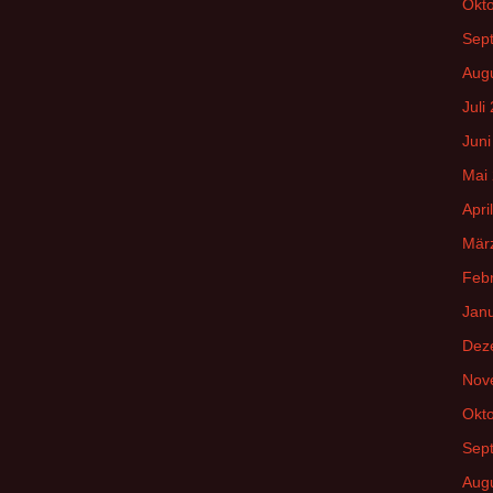
Okt
Sep
Aug
Juli
Juni
Mai
Apri
Mär
Feb
Jan
Dez
Nov
Okt
Sep
Aug