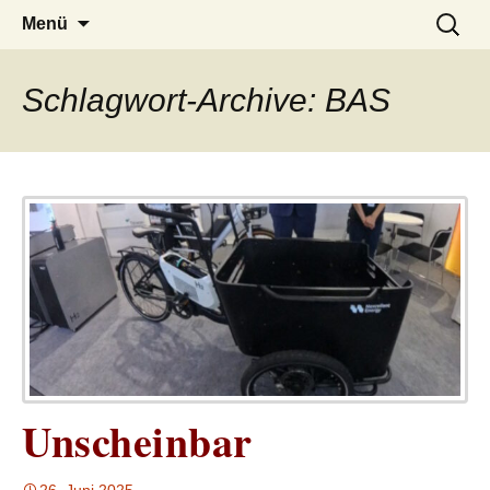
– das Magazin
LUCKX
Zum
Suchen
Menü
Inhalt
nach:
springen
Schlagwort-Archive: BAS
Unscheinbar