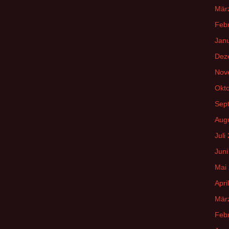
Mär
Feb
Jan
Dez
Nov
Okt
Sep
Aug
Juli
Juni
Mai
Apri
Mär
Feb