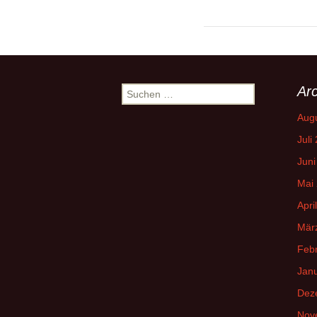
Arc
Suchen
nach:
Aug
Juli
Juni
Mai
Apri
Mär
Feb
Jan
Dez
Nov