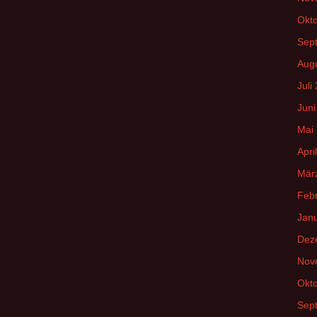
Okt
Sep
Aug
Juli
Juni
Mai
Apri
Mär
Feb
Jan
Dez
Nov
Okt
Sep