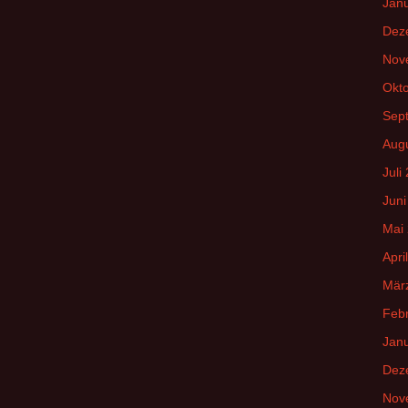
Jan
Dez
Nov
Okt
Sep
Aug
Juli
Juni
Mai
Apri
Mär
Feb
Jan
Dez
Nov