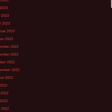
 2023
l 2023
z 2023
ruar 2023
uar 2023
ember 2022
ember 2022
ober 2022
tember 2022
ust 2022
 2022
 2022
 2022
l 2022