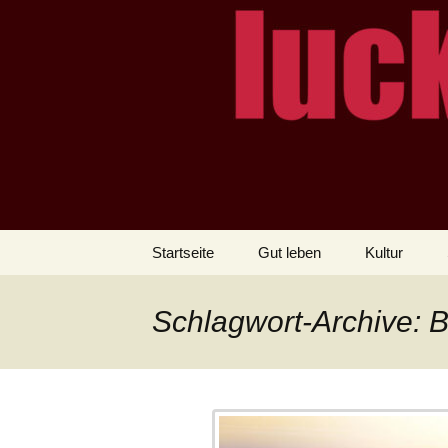
– das Magazin
LUCKX
Zum
Startseite
Gut leben
Kultur
Inhalt
springen
Schlagwort-Archive: B