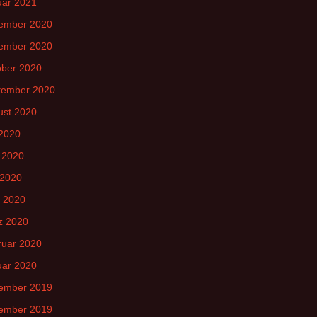
uar 2021
ember 2020
ember 2020
ober 2020
tember 2020
ust 2020
 2020
 2020
 2020
l 2020
z 2020
ruar 2020
uar 2020
ember 2019
ember 2019