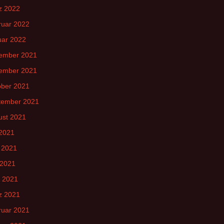
z 2022
ruar 2022
uar 2022
ember 2021
ember 2021
ober 2021
tember 2021
ust 2021
 2021
 2021
 2021
l 2021
z 2021
ruar 2021