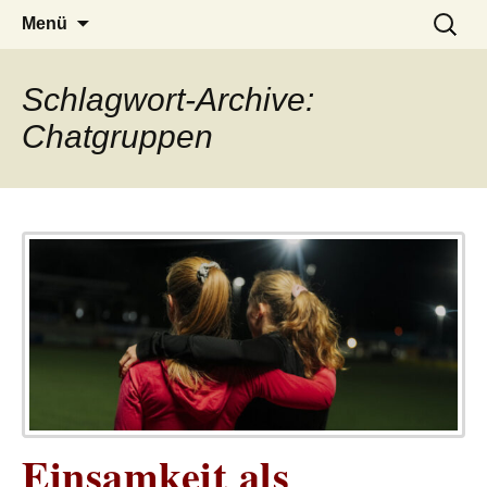
– das Magazin
LUCKX
Zum
Suchen
Menü
Inhalt
nach:
springen
Schlagwort-Archive:
Chatgruppen
Einsamkeit als