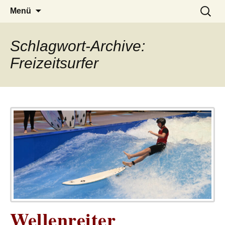
– das Magazin
LUCKX
Zum
Suchen
Menü
Inhalt
nach:
springen
Schlagwort-Archive:
Freizeitsurfer
Wellenreiter