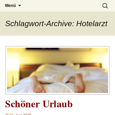
– das Magazin
LUCKX
Zum
Suchen
Menü
Inhalt
nach:
springen
Schlagwort-Archive: Hotelarzt
Schöner Urlaub