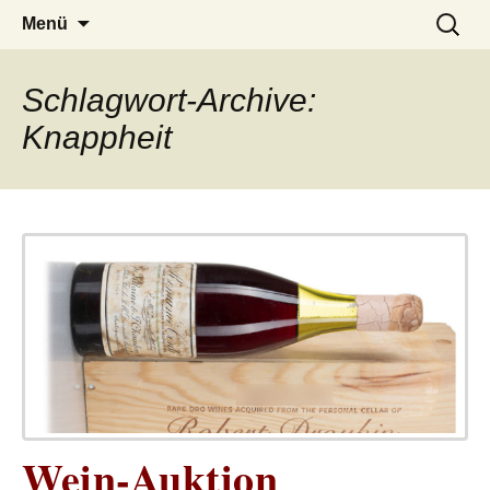
– das Magazin
LUCKX
Zum
Suchen
Menü
Inhalt
nach:
springen
Schlagwort-Archive:
Knappheit
Wein-Auktion