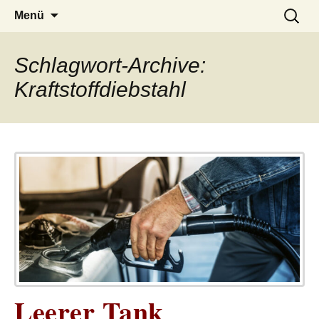
– das Magazin
LUCKX
Zum
Suchen
Menü
Inhalt
nach:
springen
Schlagwort-Archive:
Kraftstoffdiebstahl
Leerer Tank