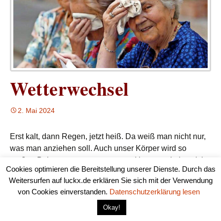
Wetterwechsel
2. Mai 2024
Erst kalt, dann Regen, jetzt heiß. Da weiß man nicht nur,
was man anziehen soll. Auch unser Körper wird so
großen Belastungen ausgesetzt und kommt mit den sich
Cookies optimieren die Bereitstellung unserer Dienste. Durch das
extrem ändernden Bedingungen nur schwer zu recht. Wie
Weitersurfen auf luckx.de erklären Sie sich mit der Verwendung
wir jetzt damit umgehen können, hat luckx – das magazin
von Cookies einverstanden.
Datenschutzerklärung lesen
Wetterwechsel
recherchiert.
weiterlesen
→
Okay!