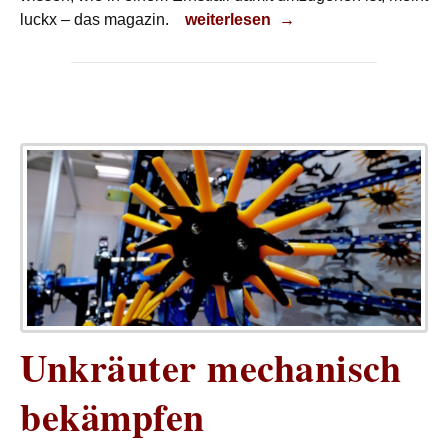
Erste Hilfe
luckx – das magazin.
weiterlesen
→
Unkräuter mechanisch
bekämpfen