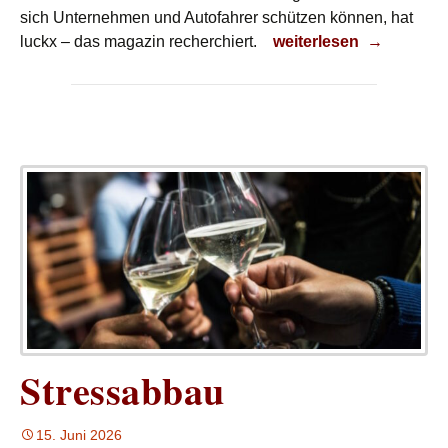
sich Unternehmen und Autofahrer schützen können, hat
Leerer Tank
luckx – das magazin recherchiert.
weiterlesen
→
Stressabbau
15. Juni 2026