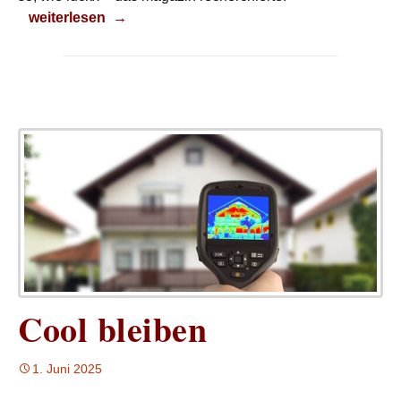
Pusten Sie mal!
weiterlesen
→
Cool bleiben
1. Juni 2025