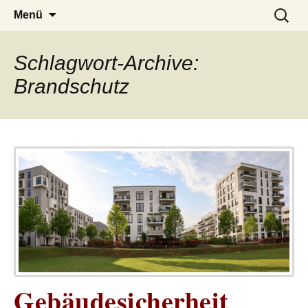
– das Magazin
LUCKX
Zum
Suchen
Menü
Inhalt
nach:
springen
Schlagwort-Archive:
Brandschutz
Gebäudesicherheit