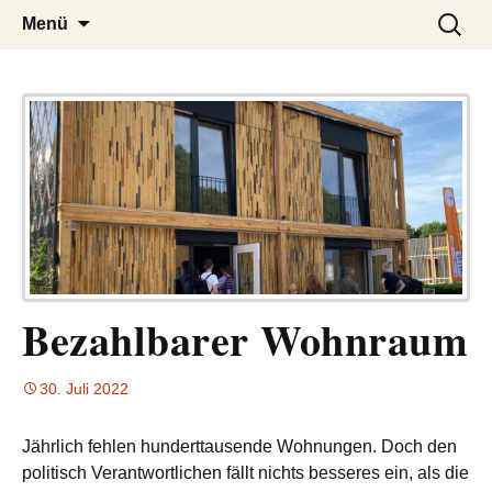
– das Magazin
LUCKX
Zum
Suchen
Menü
Inhalt
nach:
springen
Bezahlbarer Wohnraum
30. Juli 2022
Jährlich fehlen hunderttausende Wohnungen. Doch den
politisch Verantwortlichen fällt nichts besseres ein, als die