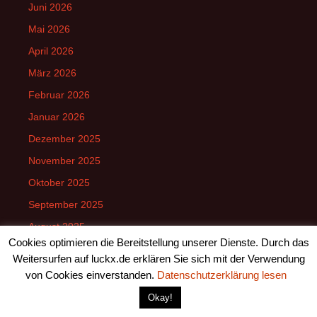
Juni 2026
Mai 2026
April 2026
März 2026
Februar 2026
Januar 2026
Dezember 2025
November 2025
Oktober 2025
September 2025
August 2025
Cookies optimieren die Bereitstellung unserer Dienste. Durch das
Juli 2025
Weitersurfen auf luckx.de erklären Sie sich mit der Verwendung
Juni 2025
von Cookies einverstanden.
Datenschutzerklärung lesen
Mai 2025
Okay!
April 2025