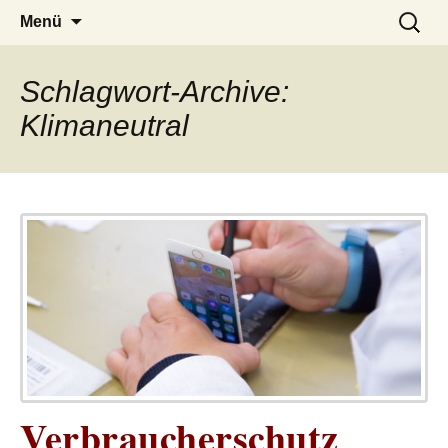
– das Magazin
LUCKX
Zum
Suchen
Menü
Inhalt
nach:
springen
Schlagwort-Archive:
Klimaneutral
Verbraucherschutz