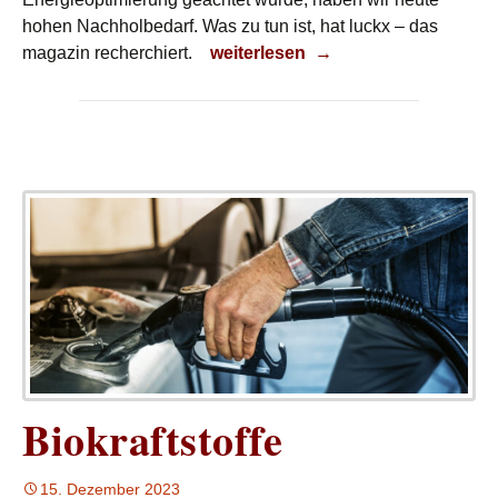
hohen Nachholbedarf. Was zu tun ist, hat luckx – das
Klimaschutz durch schnelles Han
magazin recherchiert.
weiterlesen
→
Biokraftstoffe
15. Dezember 2023