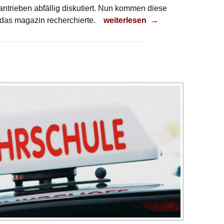
ntrieben abfällig diskutiert. Nun kommen diese
Es gibt ihn noch!
 das magazin recherchierte.
weiterlesen
→