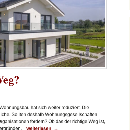
Weg?
 Wohnungsbau hat sich weiter reduziert. Die
liche. Sollten deshalb Wohnungsgesellschaften
Organisationen fordern? Ob das der richtige Weg ist,
Der richtige Weg?
 ergründen.
weiterlesen
→