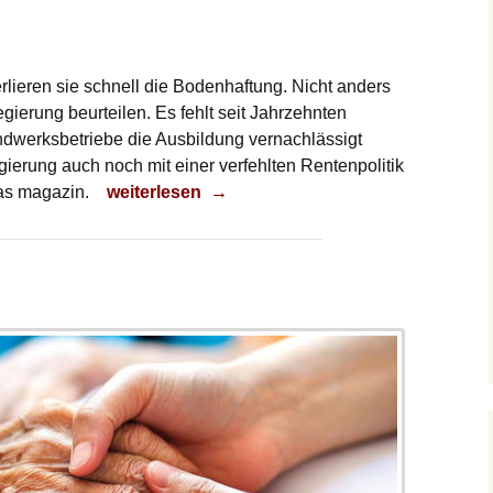
rlieren sie schnell die Bodenhaftung. Nicht anders
egierung beurteilen. Es fehlt seit Jahrzehnten
werksbetriebe die Ausbildung vernachlässigt
erung auch noch mit einer verfehlten Rentenpolitik
Mit 70 noch aufs Dach?
das magazin.
weiterlesen
→