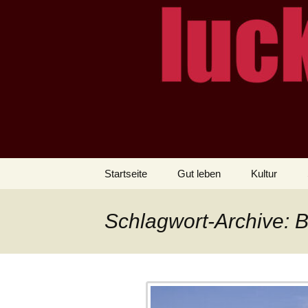
– das Magazin
LUCKX
Zum
Startseite
Gut leben
Kultur
Inhalt
springen
Schlagwort-Archive: 