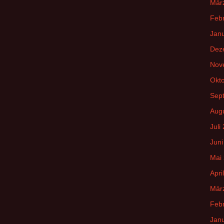
Mär
Feb
Jan
Dez
Nov
Okt
Sep
Aug
Juli
Juni
Mai
Apri
Mär
Feb
Jan