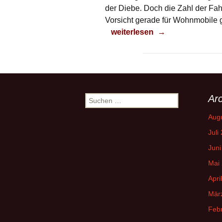
der Diebe. Doch die Zahl der Fah
Vorsicht gerade für Wohnmobile g
Wo ist das Wohnmobil?
weiterlesen
→
Arc
Suchen
nach:
Aug
Juli
Juni
Mai
Apri
Mär
Feb