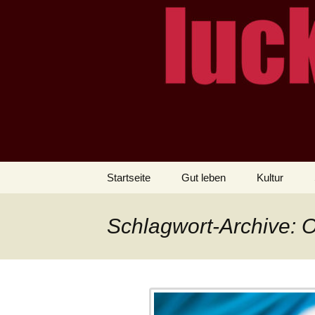
– das Magazin
LUCKX
Zum
Startseite
Gut leben
Kultur
Inhalt
springen
Schlagwort-Archive: 