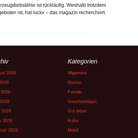
rzeugdiebstähle ist rückläufig. Weshalb trotzdem
eboten ist, hat luckx – das magazin recherchiert.
hiv
Kategorien
ust 2026
Allgemein
 2026
Bücher
 2026
Familie
 2026
Geschenktipps
l 2026
Gut leben
z 2026
Kultur
ruar 2026
Mobil