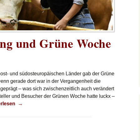
ung und Grüne Woche
 ost- und südosteuropäischen Länder gab der Grüne
nn gerade dort war in der Vergangenheit die
h geprägt – was sich zwischenzeitlich auch verändert
teller und Besucher der Grünen Woche hatte luckx –
rweiterung und Grüne Woche
erlesen
→