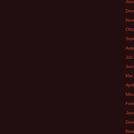
Jan
Dez
Nov
Okt
Sep
Aug
Juli
Juni
Mai
Apri
Mär
Feb
Jan
Dez
Nov