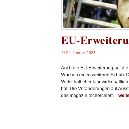
EU-Erweiter
21. Januar 2023
Auch die EU-Erweiterung auf die
Wochen einen weiteren Schub. De
Wirtschaft eher landwirtschaftlic
hat. Die Veränderungen auf Auss
EU-E
das magazin recherchiert.
weit