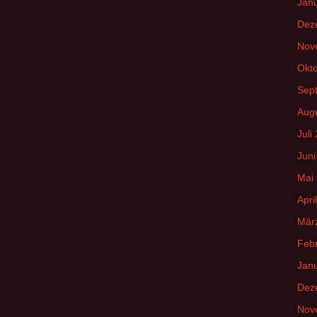
Jan
Dez
Nov
Okt
Sep
Aug
Juli
Juni
Mai
Apri
Mär
Feb
Jan
Dez
Nov