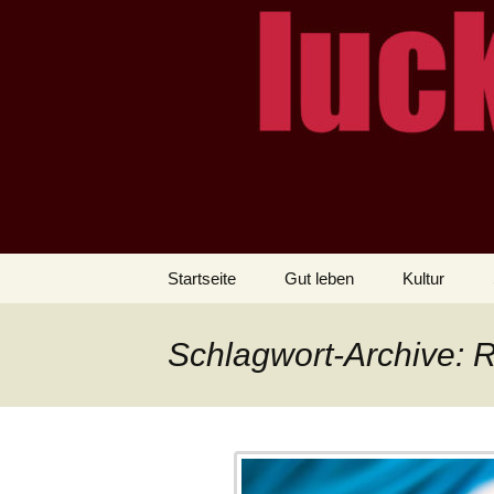
– das Magazin
LUCKX
Zum
Startseite
Gut leben
Kultur
Inhalt
springen
Schlagwort-Archive: R