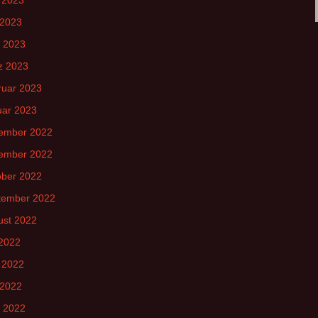
 2023
l 2023
z 2023
ruar 2023
uar 2023
ember 2022
ember 2022
ober 2022
tember 2022
ust 2022
 2022
 2022
 2022
l 2022