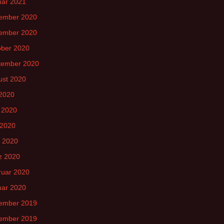
uar 2021
ember 2020
ember 2020
ober 2020
tember 2020
ust 2020
 2020
 2020
 2020
l 2020
z 2020
ruar 2020
uar 2020
ember 2019
ember 2019