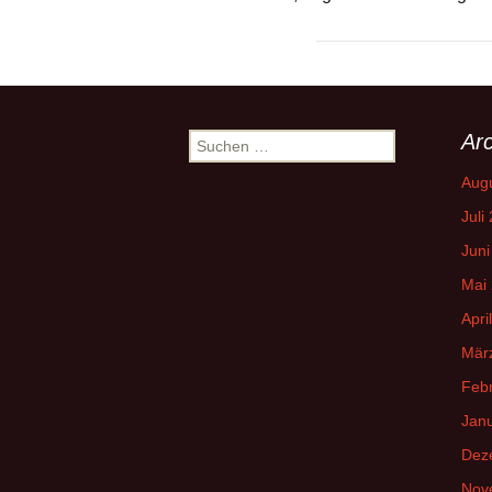
Arc
Suchen
nach:
Aug
Juli
Juni
Mai
Apri
Mär
Feb
Jan
Dez
Nov