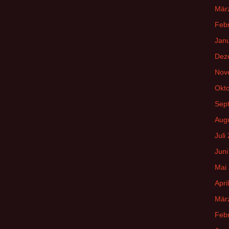
Mär
Feb
Jan
Dez
Nov
Okt
Sep
Aug
Juli
Juni
Mai
Apri
Mär
Feb