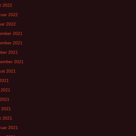
z 2022
ruar 2022
uar 2022
ember 2021
ember 2021
ober 2021
tember 2021
ust 2021
 2021
 2021
 2021
l 2021
z 2021
ruar 2021