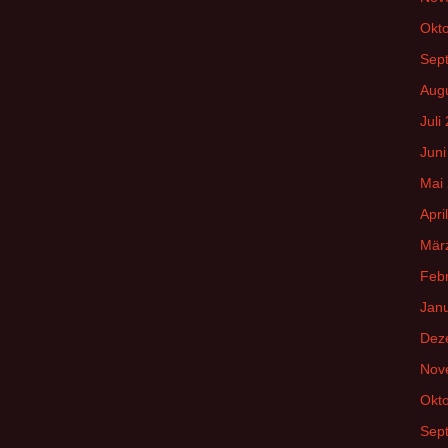
Okt
Sep
Aug
Juli
Juni
Mai
Apri
Mär
Feb
Jan
Dez
Nov
Okt
Sep