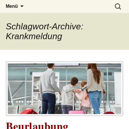
– das Magazin
LUCKX
Zum
Suchen
Menü
Inhalt
nach:
springen
Schlagwort-Archive:
Krankmeldung
Beurlaubung