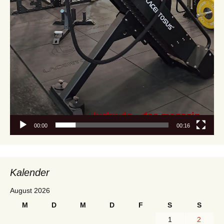
00:00
00:16
Kalender
August 2026
M
D
M
D
F
S
S
1
2