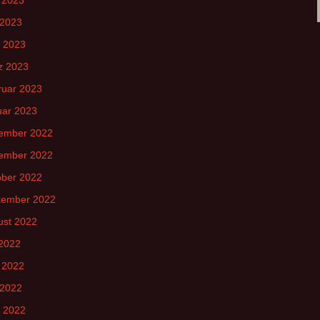
 2023
l 2023
z 2023
ruar 2023
uar 2023
ember 2022
ember 2022
ober 2022
tember 2022
ust 2022
 2022
 2022
 2022
l 2022