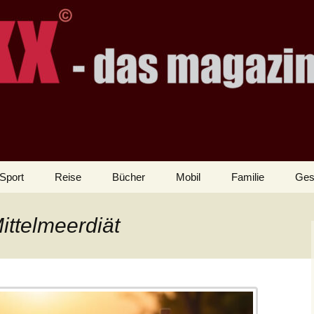
Sport
Reise
Bücher
Mobil
Familie
Ges
ittelmeerdiät