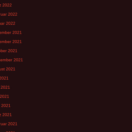
z 2022
ruar 2022
uar 2022
ember 2021
ember 2021
ober 2021
tember 2021
ust 2021
 2021
 2021
 2021
l 2021
z 2021
ruar 2021