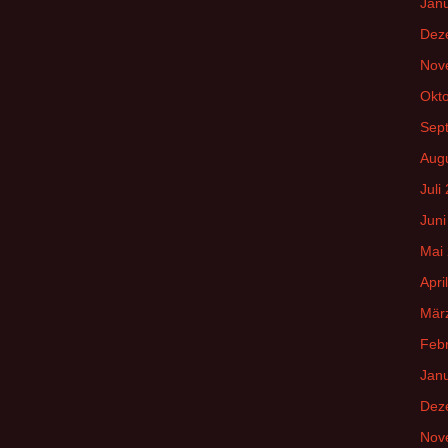
Jan
Dez
Nov
Okt
Sep
Aug
Juli
Juni
Mai
Apri
Mär
Feb
Jan
Dez
Nov