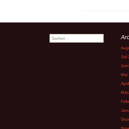
Arc
Suchen
nach:
Aug
Juli
Juni
Mai
Apri
Mär
Feb
Jan
Dez
Nov