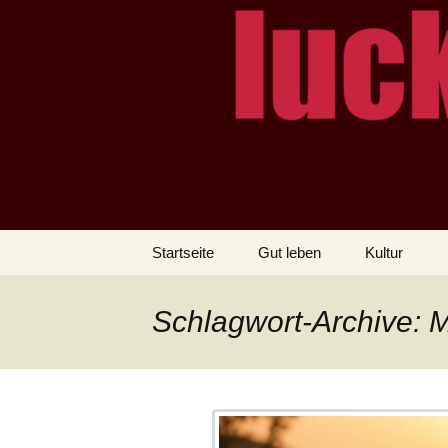
– das Magazin
LUCKX
Zum
Startseite
Gut leben
Kultur
Inhalt
springen
Schlagwort-Archive: M