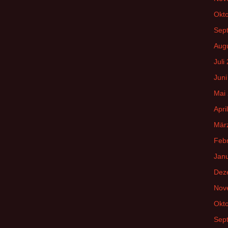
Okt
Sep
Aug
Juli
Juni
Mai
Apri
Mär
Feb
Jan
Dez
Nov
Okt
Sep