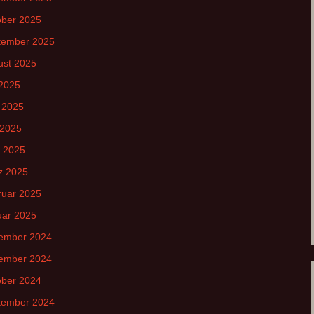
ober 2025
tember 2025
ust 2025
 2025
 2025
 2025
l 2025
z 2025
ruar 2025
uar 2025
ember 2024
ember 2024
ober 2024
tember 2024