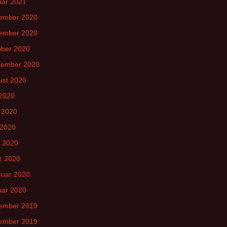
uar 2021
ember 2020
ember 2020
ober 2020
tember 2020
ust 2020
 2020
 2020
 2020
l 2020
z 2020
ruar 2020
uar 2020
ember 2019
ember 2019