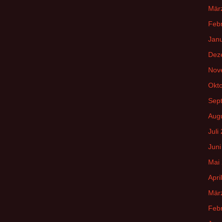
Mär
Feb
Jan
Dez
Nov
Okt
Sep
Aug
Juli
Juni
Mai
Apri
Mär
Feb