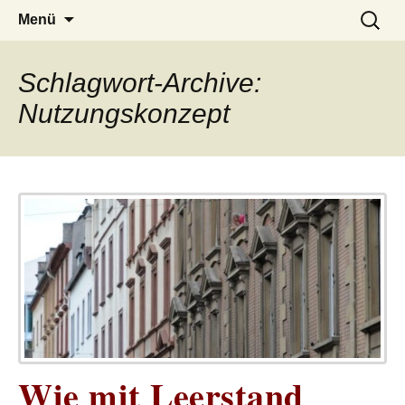
– das Magazin
LUCKX
Zum
Suchen
Menü
Inhalt
nach:
springen
Schlagwort-Archive:
Nutzungskonzept
Wie mit Leerstand