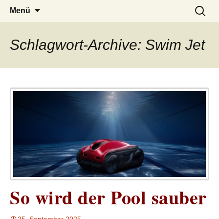
– das Magazin
LUCKX
Zum
Suchen
Menü
Inhalt
nach:
springen
Schlagwort-Archive: Swim Jet
So wird der Pool sauber