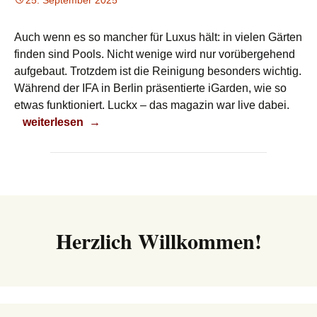
25. September 2025
Auch wenn es so mancher für Luxus hält: in vielen Gärten
finden sind Pools. Nicht wenige wird nur vorübergehend
aufgebaut. Trotzdem ist die Reinigung besonders wichtig.
Während der IFA in Berlin präsentierte iGarden, wie so
etwas funktioniert. Luckx – das magazin war live dabei.
So wird der Pool sauber
weiterlesen
→
Herzlich Willkommen!