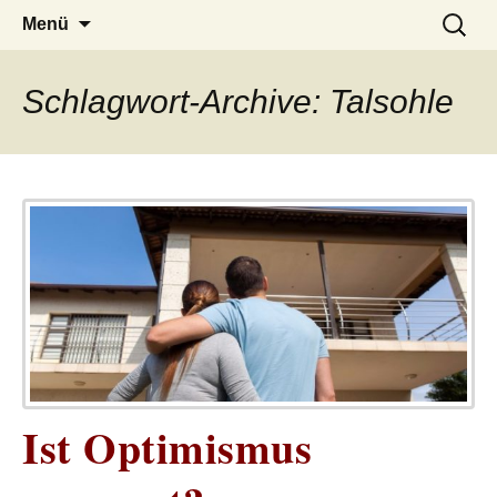
– das Magazin
LUCKX
Zum
Suchen
Menü
Inhalt
nach:
springen
Schlagwort-Archive: Talsohle
Ist Optimismus