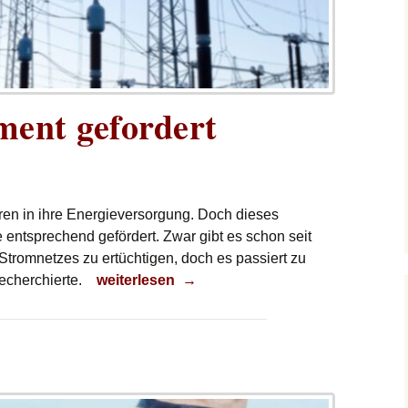
ent gefordert
ren in ihre Energieversorgung. Doch dieses
entsprechend gefördert. Zwar gibt es schon seit
tromnetzes zu ertüchtigen, doch es passiert zu
Mehr Engagement gefordert
echerchierte.
weiterlesen
→