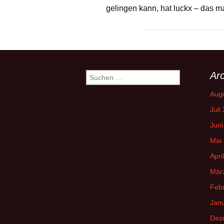
gelingen kann, hat luckx – das m
Arc
Suchen
nach:
Aug
Juli
Juni
Mai
Apri
Mär
Feb
Jan
Dez