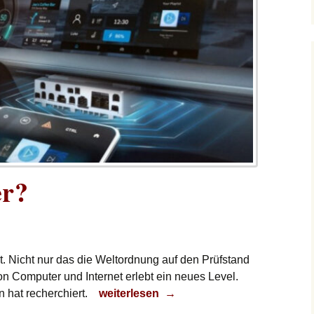
er?
t. Nicht nur das die Weltordnung auf den Prüfstand
on Computer und Internet erlebt ein neues Level.
Neues Zeitalter?
 hat recherchiert.
weiterlesen
→