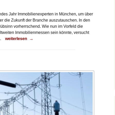
jedes Jahr Immobilienexperten in München, um über
über die Zukunft der Branche auszutauschen. In den
rübsinn vorherrschend. Wie nun im Vorfeld die
eltweiten Immobilienmessen sein könnte, versucht
Ist Optimismus angesagt?
n.
weiterlesen
→