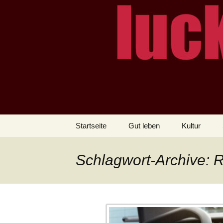
– das Magazin
LUCKX
Zum
Startseite
Gut leben
Kultur
Inhalt
springen
Schlagwort-Archive: