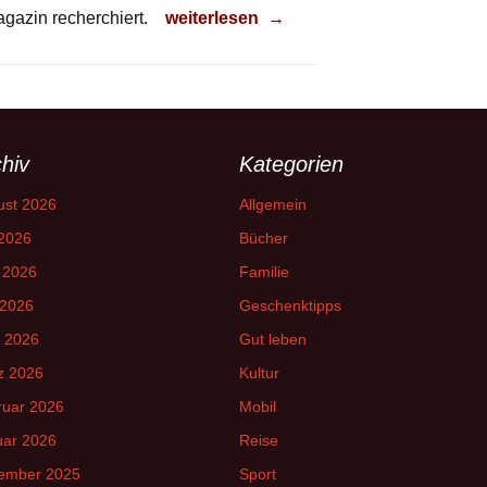
Jetzt unter der Sonne arbeiten
agazin recherchiert.
weiterlesen
→
hiv
Kategorien
ust 2026
Allgemein
 2026
Bücher
 2026
Familie
 2026
Geschenktipps
l 2026
Gut leben
z 2026
Kultur
ruar 2026
Mobil
uar 2026
Reise
ember 2025
Sport