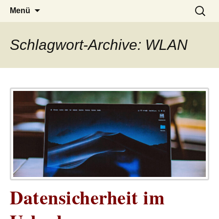
– das Magazin
LUCKX
Zum
Suchen
Menü
Inhalt
nach:
springen
Schlagwort-Archive: WLAN
Datensicherheit im