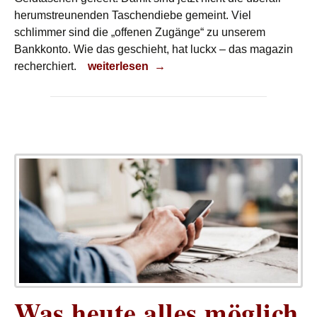
herumstreunenden Taschendiebe gemeint. Viel
schlimmer sind die „offenen Zugänge“ zu unserem
Bankkonto. Wie das geschieht, hat luckx – das magazin
Angriff auf die Hosentasche
recherchiert.
weiterlesen
→
Was heute alles möglich