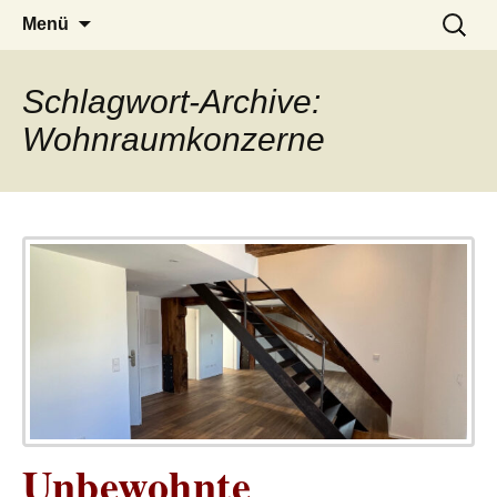
– das Magazin
LUCKX
Zum
Suchen
Menü
Inhalt
nach:
springen
Schlagwort-Archive:
Wohnraumkonzerne
Unbewohnte