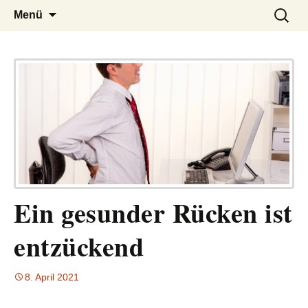
– das Magazin
LUCKX
Zum
Suchen
Menü
Inhalt
nach:
springen
Ein gesunder Rücken ist
entzückend
8. April 2021