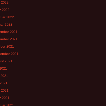
l 2022
z 2022
ruar 2022
uar 2022
ember 2021
ember 2021
ober 2021
tember 2021
ust 2021
 2021
 2021
 2021
l 2021
z 2021
ruar 2021