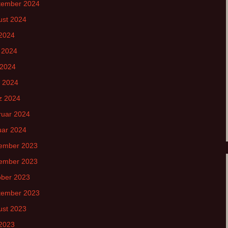
tember 2024
ust 2024
 2024
 2024
 2024
l 2024
z 2024
ruar 2024
uar 2024
ember 2023
ember 2023
ober 2023
tember 2023
ust 2023
 2023