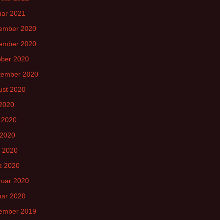
uar 2021
ember 2020
ember 2020
ober 2020
tember 2020
ust 2020
 2020
 2020
 2020
l 2020
z 2020
ruar 2020
uar 2020
ember 2019