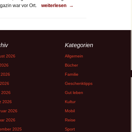
Pflanzenwachstum
gazin war vor Ort.
weiterlesen
→
hiv
Kategorien
ust 2026
Allgemein
 2026
Bücher
 2026
Familie
 2026
Geschenktipps
l 2026
Gut leben
z 2026
Kultur
ruar 2026
Mobil
uar 2026
Reise
ember 2025
Sport