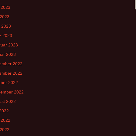
 2023
 2023
l 2023
z 2023
ruar 2023
uar 2023
ember 2022
ember 2022
ober 2022
tember 2022
ust 2022
 2022
 2022
 2022