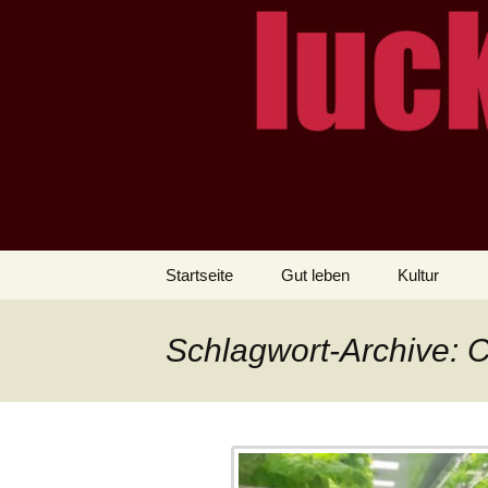
– das Magazin
LUCKX
Zum
Startseite
Gut leben
Kultur
Inhalt
springen
Schlagwort-Archive: 