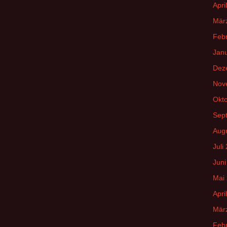
Apri
Mär
Feb
Jan
Dez
Nov
Okt
Sep
Aug
Juli
Juni
Mai
Apri
Mär
Feb