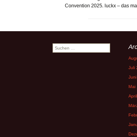
Convention 2025. luckx – das ma
Arc
Suchen
nach:
Aug
Juli
Juni
Mai
Apri
Mär
Feb
Jan
Dez