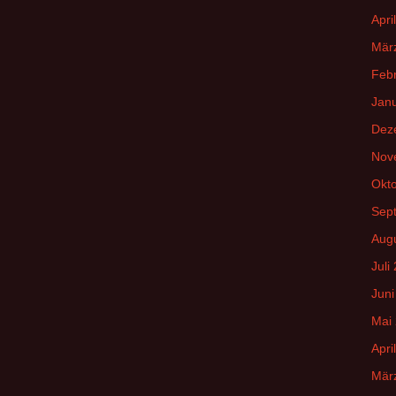
Apri
Mär
Feb
Jan
Dez
Nov
Okt
Sep
Aug
Juli
Juni
Mai
Apri
Mär