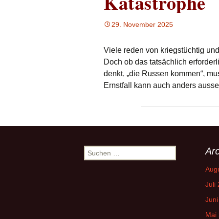
Katastrophe
29. November 2025
Viele reden von kriegstüchtig und 
Doch ob das tatsächlich erforderl
denkt, „die Russen kommen“, mu
Ernstfall kann auch anders auss
Arc
Suchen
nach:
Aug
Juli
Juni
Mai