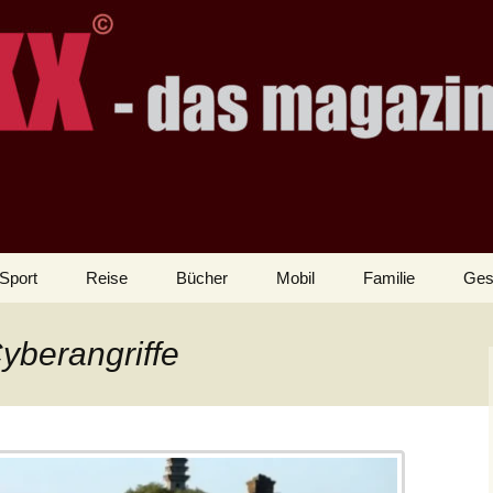
Sport
Reise
Bücher
Mobil
Familie
Ges
yberangriffe