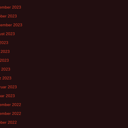
ember 2023
ober 2023
tember 2023
ust 2023
 2023
 2023
 2023
l 2023
z 2023
ruar 2023
uar 2023
ember 2022
ember 2022
ober 2022