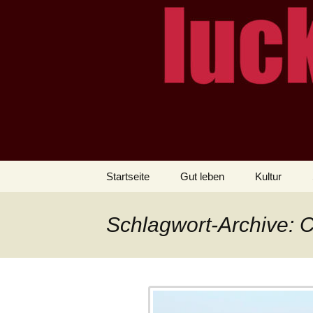
– das Magazin
LUCKX
Zum
Startseite
Gut leben
Kultur
Inhalt
springen
Schlagwort-Archive: C