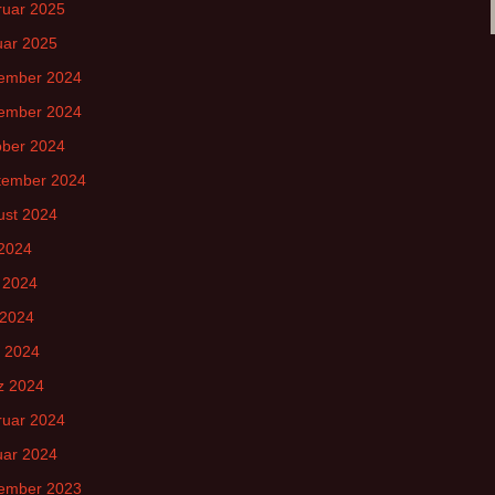
ruar 2025
uar 2025
ember 2024
ember 2024
ober 2024
tember 2024
ust 2024
 2024
 2024
 2024
l 2024
z 2024
ruar 2024
uar 2024
ember 2023