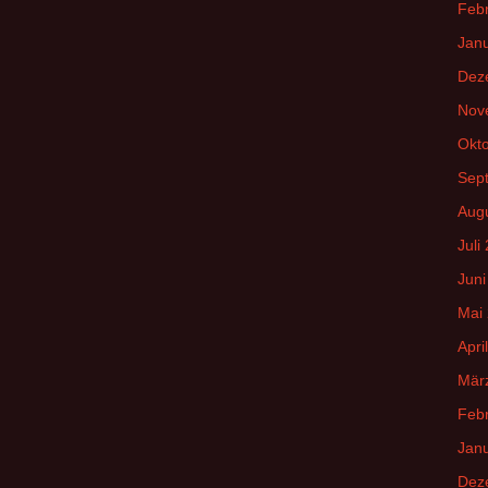
Feb
Jan
Dez
Nov
Okt
Sep
Aug
Juli
Juni
Mai
Apri
Mär
Feb
Jan
Dez