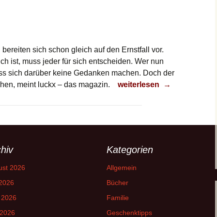
bereiten sich schon gleich auf den Ernstfall vor.
ich ist, muss jeder für sich entscheiden. Wer nun
ss sich darüber keine Gedanken machen. Doch der
Katastrophe
ehen, meint luckx – das magazin.
weiterlesen
→
hiv
Kategorien
ust 2026
Allgemein
 2026
Bücher
 2026
Familie
 2026
Geschenktipps