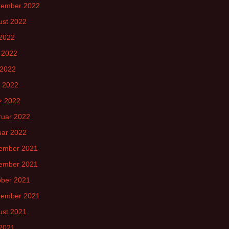
tember 2022
ust 2022
 2022
 2022
 2022
l 2022
z 2022
ruar 2022
uar 2022
ember 2021
ember 2021
ober 2021
tember 2021
ust 2021
 2021