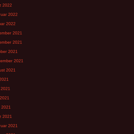
z 2022
ruar 2022
uar 2022
ember 2021
ember 2021
ober 2021
tember 2021
ust 2021
 2021
 2021
 2021
l 2021
z 2021
ruar 2021