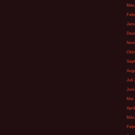
Mär
Feb
Jan
Dez
Nov
Okt
Sep
Aug
Juli
Juni
Mai
Apri
Mär
Feb