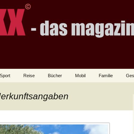
Sport
Reise
Bücher
Mobil
Familie
Ges
Herkunftsangaben