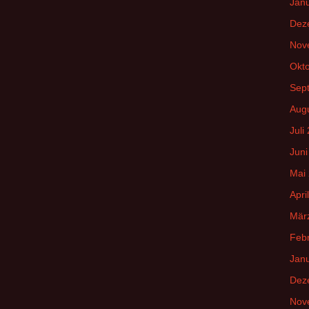
Jan
Dez
Nov
Okt
Sep
Aug
Juli
Juni
Mai
Apri
Mär
Feb
Jan
Dez
Nov