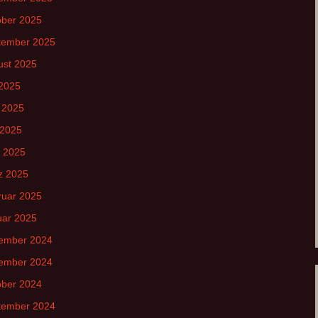
ober 2025
tember 2025
ust 2025
 2025
 2025
 2025
l 2025
z 2025
ruar 2025
uar 2025
ember 2024
ember 2024
ober 2024
tember 2024