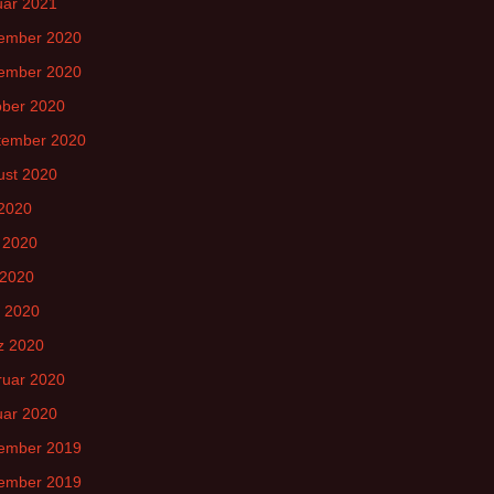
uar 2021
ember 2020
ember 2020
ober 2020
tember 2020
ust 2020
 2020
 2020
 2020
l 2020
z 2020
ruar 2020
uar 2020
ember 2019
ember 2019