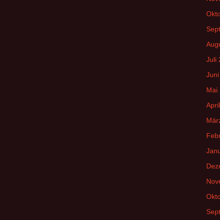
Okt
Sep
Aug
Juli
Juni
Mai
Apri
Mär
Feb
Jan
Dez
Nov
Okt
Sep