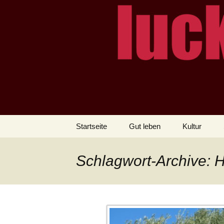
– das Magazin
LUCKX
Zum
Startseite
Gut leben
Kultur
Inhalt
springen
Schlagwort-Archive: 