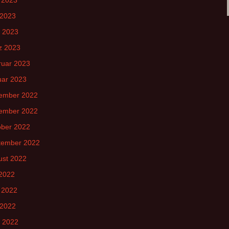
 2023
l 2023
z 2023
ruar 2023
uar 2023
ember 2022
ember 2022
ober 2022
tember 2022
ust 2022
 2022
 2022
 2022
l 2022