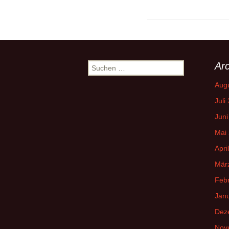
Arc
Suchen
nach:
Aug
Juli
Juni
Mai
Apri
Mär
Feb
Jan
Dez
Nov