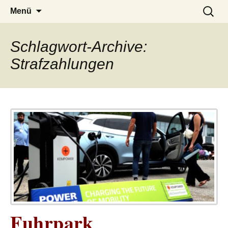
– das Magazin
LUCKX
Zum
Suchen
Menü
Inhalt
nach:
springen
Schlagwort-Archive:
Strafzahlungen
Fuhrpark