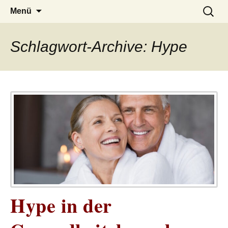
– das Magazin
LUCKX
Zum
Suchen
Menü
Inhalt
nach:
springen
Schlagwort-Archive: Hype
Hype in der