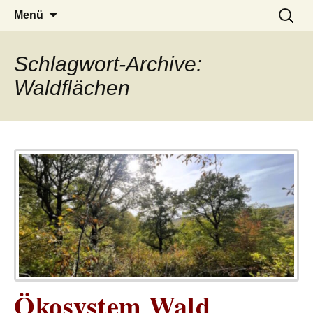
– das Magazin
LUCKX
Zum
Suchen
Menü
Inhalt
nach:
springen
Schlagwort-Archive:
Waldflächen
Ökosystem Wald