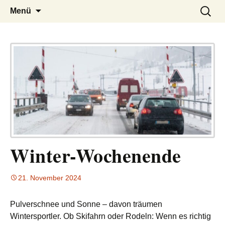
– das Magazin
LUCKX
Zum
Suchen
Menü
Inhalt
nach:
springen
Winter-Wochenende
21. November 2024
Pulverschnee und Sonne – davon träumen
Wintersportler. Ob Skifahrn oder Rodeln: Wenn es richtig