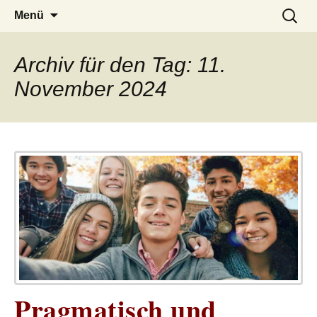
– das Magazin
LUCKX
Zum
Suchen
Menü
Inhalt
nach:
springen
Archiv für den Tag: 11.
November 2024
Pragmatisch und