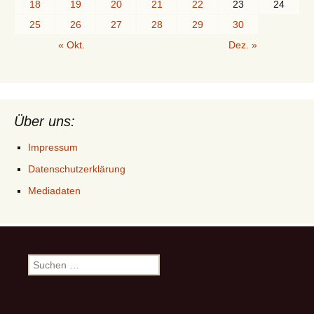
18
19
20
21
22
23
24
25
26
27
28
29
30
« Okt.
Dez. »
Über uns:
Impressum
Datenschutzerklärung
Mediadaten
Suchen
nach: